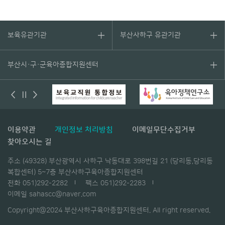
보육유관기관
부산사하구 유관기관
부산시·구·군육아종합지원센터
이용약관
개인정보 처리방침
이메일무단수집거부
찾아오시는 길
주소 (49328) 부산광역시 사하구 낙동대로 398번길 21 (당리동,당리동
복합센터) 5~7층 부산사하구육아종합지원센터
전화 051)292-2282
팩스 051)292-2283
이메일 sahascc@naver.com
Copyright@2024 부산사하구육아종합지원센터. All right reserved.