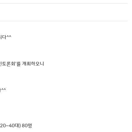
다^^
시민토론회'를 개최하오니
^^
실
0~40대) 80명