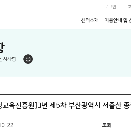
로그인
센터소개
이용안내 및 
항
공지사항
교육진흥원]񟭙년 제5차 부산광역시 저출산 종
10-22
조회