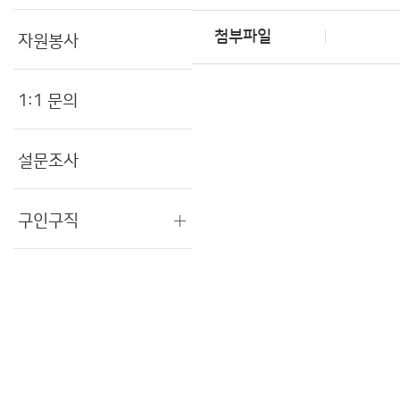
첨부파일
자원봉사
1:1 문의
설문조사
구인구직