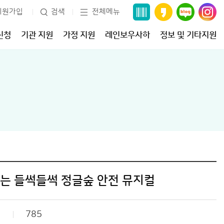
회원가입
검색
전체메뉴
신청
기관 지원
가정 지원
레인보우사하
정보 및 기타지원
는 들썩들썩 정글숲 안전 뮤지컬
785