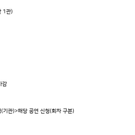
 1관)
 마감
청(기관)>해당 공연 신청(회차 구분)