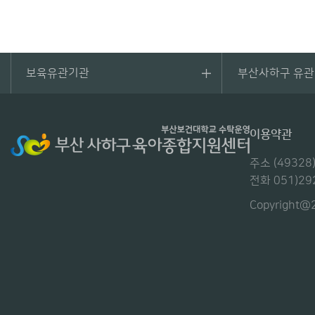
보육유관기관
부산사하구 유
이용약관
주소 (493
전화 051)29
Copyright