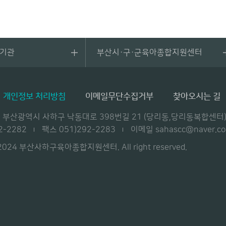
관기관
부산시·구·군육아종합지원센터
개인정보 처리방침
이메일무단수집거부
찾아오시는 길
28) 부산광역시 사하구 낙동대로 398번길 21 (당리동,당리동복합
2-2282
팩스 051)292-2283
이메일 sahascc@naver.c
@2024 부산사하구육아종합지원센터. All right reserved.