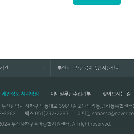
관기관
부산시·구·군육아종합지원센터
개인정보 처리방침
이메일무단수집거부
찾아오시는 길
28) 부산광역시 사하구 낙동대로 398번길 21 (당리동,당리동복합
2-2282
팩스 051)292-2283
이메일 sahascc@naver.c
@2024 부산사하구육아종합지원센터. All right reserved.