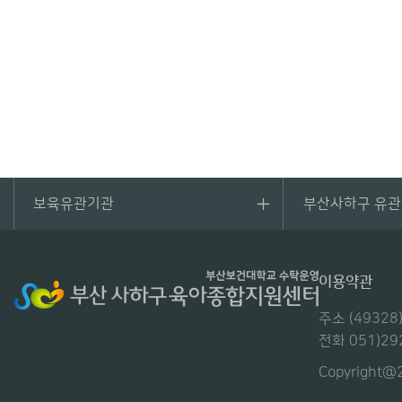
보육유관기관
부산사하구 유
이용약관
주소 (493
전화 051)29
Copyright