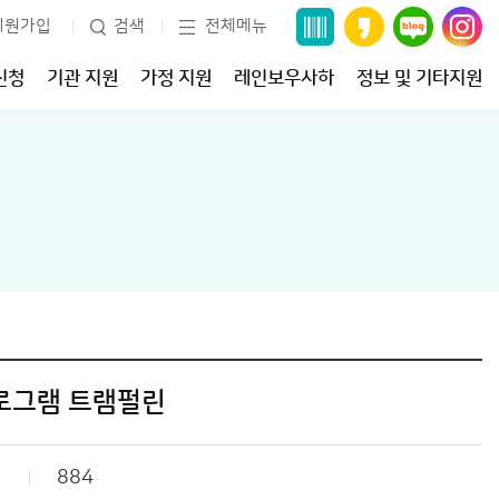
회원가입
검색
전체메뉴
신청
기관 지원
가정 지원
레인보우사하
정보 및 기타지원
프로그램 트램펄린
884