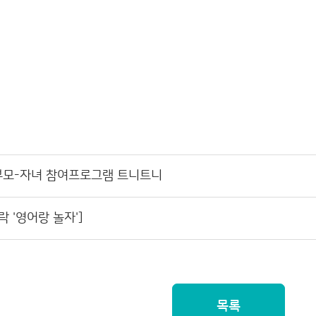
 부모-자녀 참여프로그램 트니트니
락 '영어랑 놀자']
목록