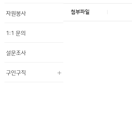
첨부파일
자원봉사
1:1 문의
설문조사
구인구직