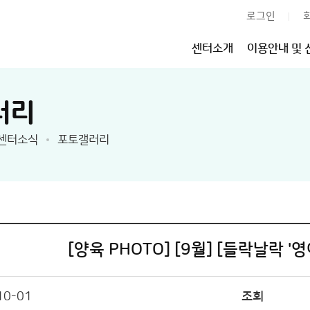
로그인
센터소개
이용안내 및 
러리
센터소식
포토갤러리
[양육 PHOTO] [9월] [들락날락 '
10-01
조회