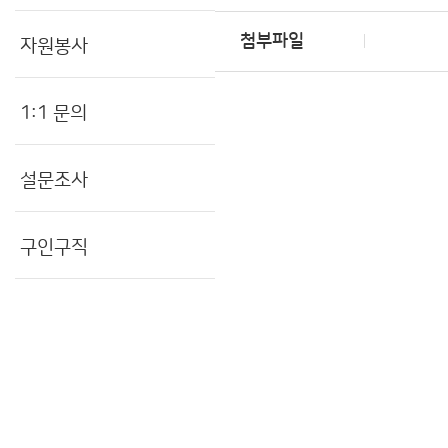
첨부파일
자원봉사
1:1 문의
설문조사
구인구직