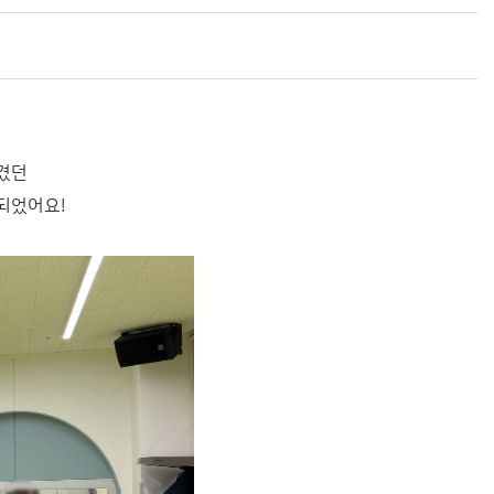
의
즐겼던
되었어요!