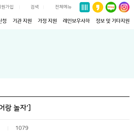
회원가입
검색
전체메뉴
신청
기관 지원
가정 지원
레인보우사하
정보 및 기타지원
영어랑 놀자']
1079