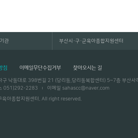
관기관
부산시·구·군육아종합지원센터
방침
이메일무단수집거부
찾아오시는 길
 사하구 낙동대로 398번길 21 (당리동,당리동복합센터) 5~7층 
 051)292-2283
이메일 sahascc@naver.com
아종합지원센터. All right reserved.